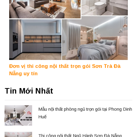
Đơn vị thi công nội thất trọn gói Sơn Trà Đà
Nẵng uy tín
Tin Mới Nhất
Mẫu nội thất phòng ngủ trọn gói tại Phong Dinh
Huế
Thi công nội thất Ngũ Hành Sơn Đà Nẵng