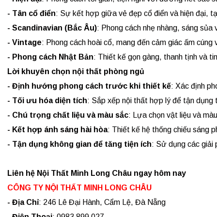
- Tân cổ điển
: Sự kết hợp giữa vẻ đẹp cổ điển và hiện đại, t
- Scandinavian (Bắc Âu)
: Phong cách nhẹ nhàng, sáng sủa và
- Vintage
: Phong cách hoài cổ, mang đến cảm giác ấm cúng 
- Phong cách Nhật Bản
: Thiết kế gọn gàng, thanh tịnh và tin
Lời khuyên chọn nội thất phòng ngủ
- Định hướng phong cách trước khi thiết kế
: Xác định ph
- Tối ưu hóa diện tích
: Sắp xếp nội thất hợp lý để tận dụng 
- Chú trọng chất liệu và màu sắc
: Lựa chọn vật liệu và mà
- Kết hợp ánh sáng hài hòa
: Thiết kế hệ thống chiếu sáng p
- Tận dụng không gian để tăng tiện ích
: Sử dụng các giải
Liên hệ Nội Thất Minh Long Châu ngay hôm nay
CÔNG TY NỘI THẤT MINH LONG CHÂU
- Địa Chỉ
: 246 Lê Đại Hành, Cẩm Lệ, Đà Nẵng
- Điện Thoại
: 0983 899 027