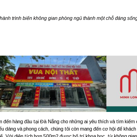
ành trình biến không gian phòng ngủ thành một chỗ đáng sống
m đến hàng đầu tại Đà Nẵng cho những ai yêu thích và tìm kiếm
iểu dáng và phong cách, chúng tôi còn mang đến cơ hội để khách
t kế. Với diện tích hơn 500m2 được bố trí khoa học, từ không gia