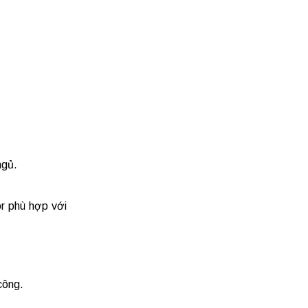
ngủ.
or phù hợp với
công.