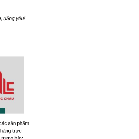
, đằng yêu!
 các sản phẩm
 hàng trực
n trưng bày