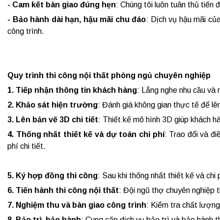
- Cam kết bàn giao đúng hẹn
: Chúng tôi luôn tuân thủ tiến
- Bảo hành dài hạn, hậu mãi chu đáo
: Dịch vụ hậu mãi củ
công trình.
Quy trình thi công nội thất phòng ngủ chuyên nghiệp
1. Tiếp nhận thông tin khách hàng
: Lắng nghe nhu cầu và
2. Khảo sát hiện trường
: Đánh giá không gian thực tế để lên
3. Lên bản vẽ 3D chi tiết
: Thiết kế mô hình 3D giúp khách hà
4. Thống nhất thiết kế và dự toán chi phí
: Trao đổi và đi
phí chi tiết.
5. Ký hợp đồng thi công
: Sau khi thống nhất thiết kế và chi
6. Tiến hành thi công nội thất
: Đội ngũ thợ chuyên nghiệp t
7. Nghiệm thu và bàn giao công trình
: Kiểm tra chất lượng
8. Bảo trì, bảo hành
: Cung cấp dịch vụ bảo trì và bảo hành t